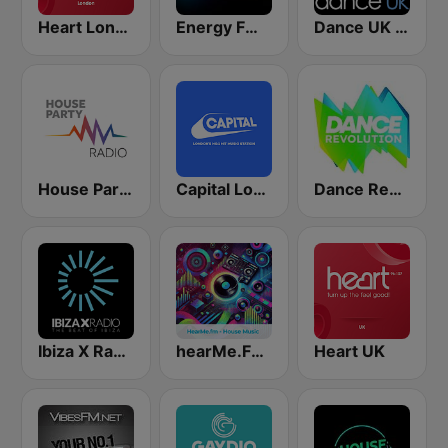
Heart London
Energy FM Non Stop Mixes
Dance UK Radio
House Party Radio
Capital London
Dance Revolution
Ibiza X Radio
hearMe.FM House
Heart UK