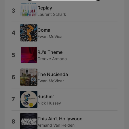
Replay
3
Laurent Schark
Coma
4
Ewan McVicar
RJ's Theme
5
Groove Armada
The Nucienda
6
Ewan McVicar
Rushin'
7
Nick Hussey
This Ain't Hollywood
8
Armand Van Helden