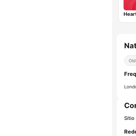
Hear
Nat
Old
Freq
Lond
Co
Sítio
Rede