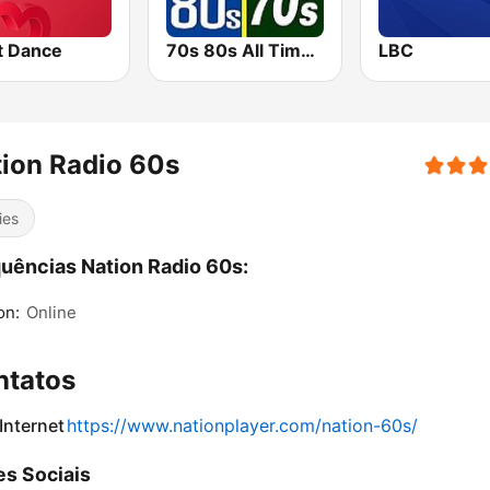
t Dance
70s 80s All Time Greatest
LBC
ion Radio 60s
ies
uências Nation Radio 60s:
on:
Online
ntatos
 Internet
https://www.nationplayer.com/nation-60s/
s Sociais