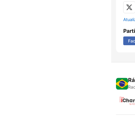
Atual
Part
Fa
Rá
Rad