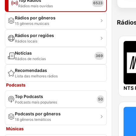
Top Rádios
6523
Rádios mais ouvidas
Rádios por gêneros
Rádio
15 gêneros musicais
Rádios por regiões
Rádios locais
Notícias
369
Rádios de notícias
Recomendadas
Lista das melhores rádios
Podcasts
NTS 
Top Podcasts
50
Podcasts mais populares
Podcasts por gêneros
18 gêneros temáticos
Músicas