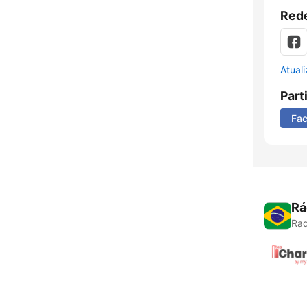
Rede
Atual
Part
Fa
Rá
Rad