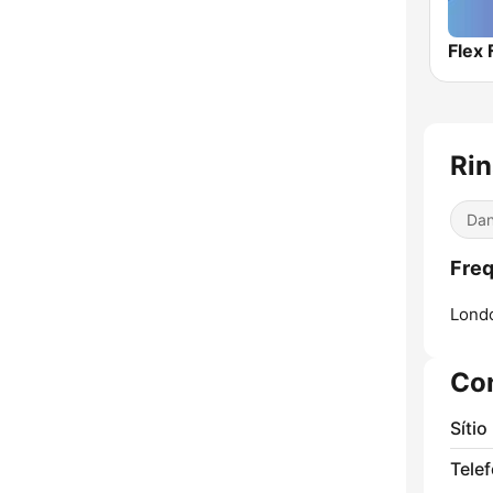
Flex
Rin
Dan
Freq
Lond
Co
Sítio
Tele