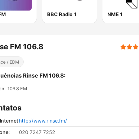
 FM
BBC Radio 1
NME 1
se FM 106.8
ce / EDM
uências Rinse FM 106.8:
on:
106.8 FM
ntatos
 Internet
http://www.rinse.fm/
fone:
020 7247 7252