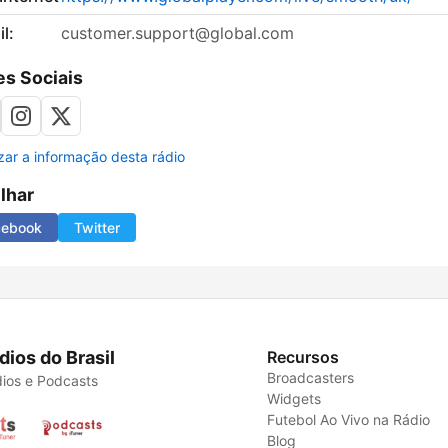
l:
customer.support@global.com
s Sociais
izar a informação desta rádio
ilhar
cebook
Twitter
dios do Brasil
Recursos
Broadcasters
ios e Podcasts
Widgets
Futebol Ao Vivo na Rádio
Blog