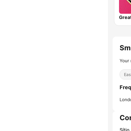
Sm
Your 
Eas
Freq
Lond
Co
Sítio