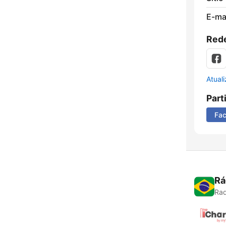
E-mai
Rede
Atual
Part
Fa
Rá
Rad