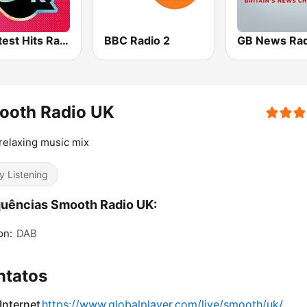
Greatest Hits Radio
BBC Radio 2
GB News Rad
ooth Radio UK
relaxing music mix
y Listening
uências Smooth Radio UK:
on:
DAB
ntatos
 Internet
https://www.globalplayer.com/live/smooth/uk/