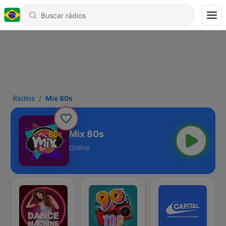
Rádios
Mix 80s
Mix 80s
Online