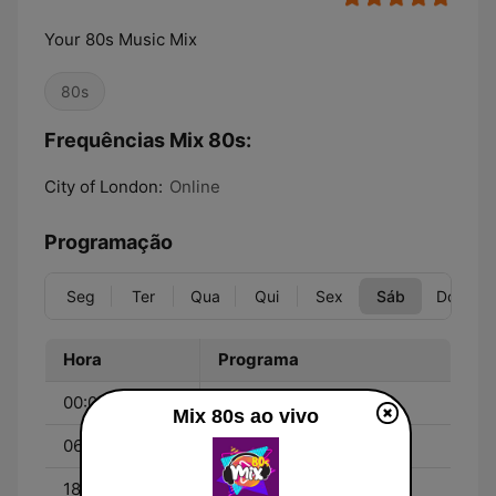
Your 80s Music Mix
80s
Frequências Mix 80s:
City of London:
Online
Programação
Seg
Ter
Qua
Qui
Sex
Sáb
Dom
Hora
Programa
00:00 - 06:00
All 80s All Night
Mix 80s ao vivo
06:00 - 18:00
Non Stop 80s
18:00 - 00:00
80s Dance Classics