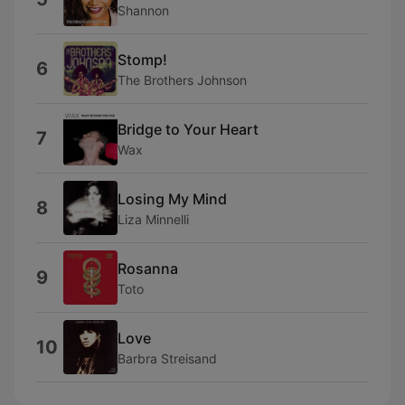
Shannon
Stomp!
6
The Brothers Johnson
Bridge to Your Heart
7
Wax
Losing My Mind
8
Liza Minnelli
Rosanna
9
Toto
Love
10
Barbra Streisand