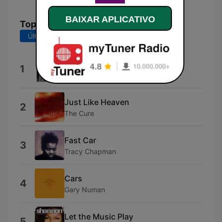
BAIXAR APLICATIVO
Top Músicas
Últimos 7 dias
Últimos 30 dias
You Win Again
1
Bee Gees
Just Like Heaven
2
The Cure
Fast Car
3
Tracy Chapman
Cars
4
Gary Numan
Let the Music Play
5