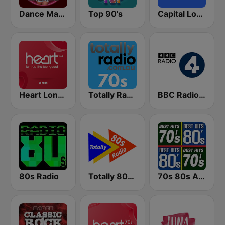
Dance Machine
Top 90's
Capital London
Heart London
Totally Radio 70s
BBC Radio 4
80s Radio
Totally 80s Radio
70s 80s All Time Greatest