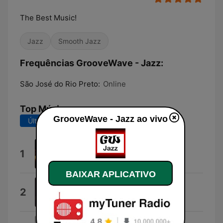
The Best Music!
Jazz
Smooth Jazz
Frequências GrooveWave - Jazz:
São José do Rio Preto:
Online
Top Músicas
GrooveWave - Jazz ao vivo
Últimos 7 dias
Últimos 30 dias
In the Hidden Garden
1
Four80East
BAIXAR APLICATIVO
Flutation
2
Dwayne Kerr