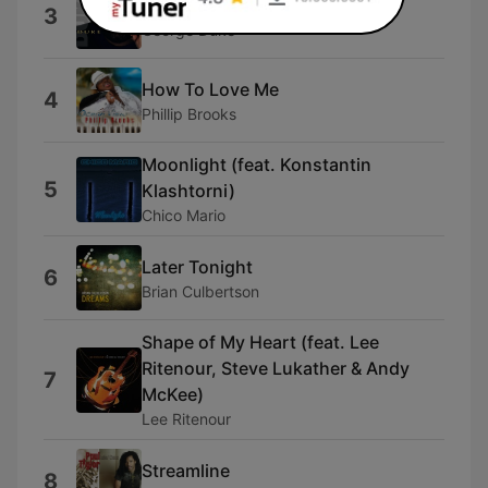
T-Jam
3
George Duke
How To Love Me
4
Phillip Brooks
Moonlight (feat. Konstantin
5
Klashtorni)
Chico Mario
Later Tonight
6
Brian Culbertson
Shape of My Heart (feat. Lee
Ritenour, Steve Lukather & Andy
7
McKee)
Lee Ritenour
Streamline
8