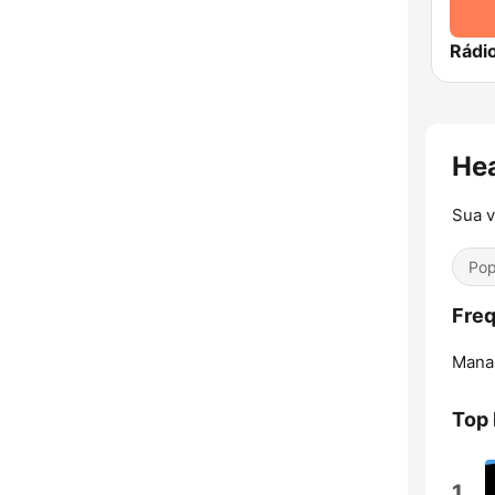
Rádi
He
Sua v
Pop
Freq
Mana
Top
1