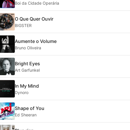
Boi da Cidade Operária
O Que Quer Ouvir
BIGSTER
Aumente o Volume
Bruno Oliveira
Bright Eyes
Art Garfunkel
In My Mind
Dynoro
Shape of You
Ed Sheeran