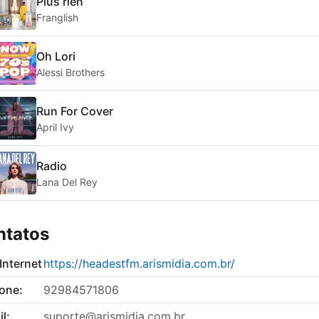
Plus rien
Franglish
Oh Lori
Alessi Brothers
Run For Cover
April Ivy
Radio
Lana Del Rey
ntatos
 Internet
https://headestfm.arismidia.com.br/
fone:
92984571806
l:
suporte@arismidia.com.br