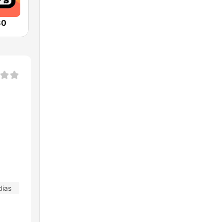
80
dias