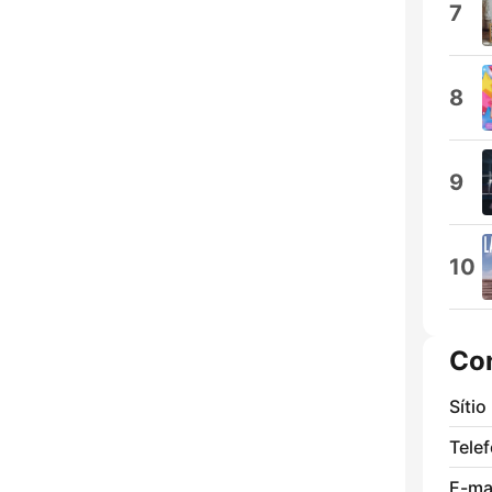
7
8
9
10
Co
Sítio
Tele
E-mai