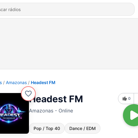
s
Amazonas
Headest FM
Headest FM
0
Amazonas - Online
Pop / Top 40
Dance / EDM