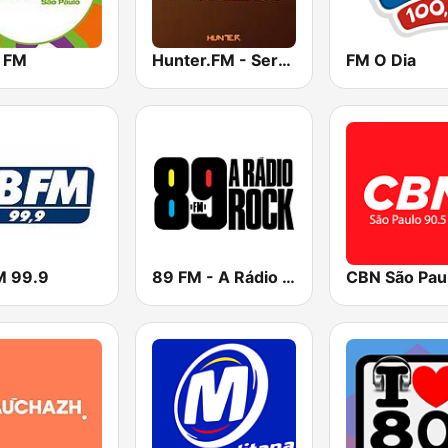
 FM
Hunter.FM - Sertanejo
FM O Dia
M 99.9
89 FM - A Rádio Rock
CBN São Pau