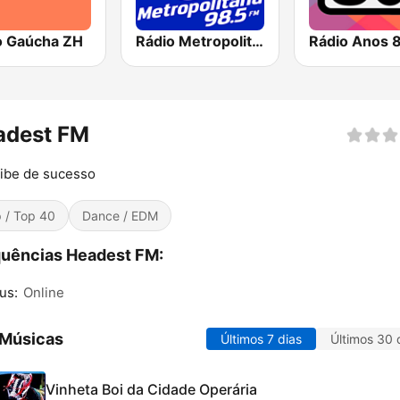
o Gaúcha ZH
Rádio Metropolitana 98.5 FM
Rádio Anos 
adest FM
ibe de sucesso
 / Top 40
Dance / EDM
uências Headest FM:
us:
Online
 Músicas
Últimos 7 dias
Últimos 30 
Vinheta Boi da Cidade Operária