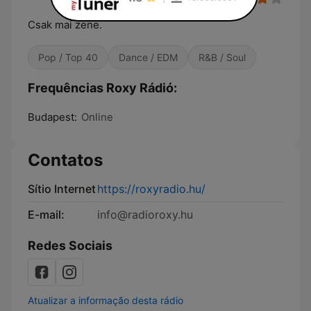
Csak mai zene.
Pop / Top 40
Dance / EDM
R&B / Soul
Frequências Roxy Rádió:
Budapest:
Online
Contatos
Sítio Internet
https://roxyradio.hu/
E-mail:
info@radioroxy.hu
Redes Sociais
Atualizar a informação desta rádio