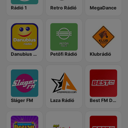
Rádió 1
Retro Rádió
MegaDance
Danubius Rádió
Petőfi Rádió
Klubrádió
Sláger FM
Laza Rádió
Best FM Debrecen