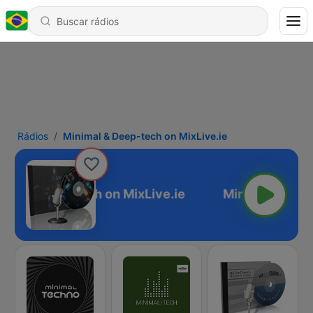
Rádios
Minimal & Deep-tech on MixLive.ie
mal & Deep-tech on MixLive.ie