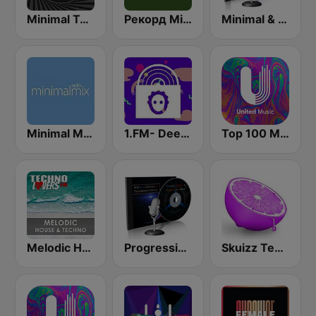
Minimal Techno Radio
Рекорд Minimal/Tech (Record Minimal/Tech)
Minimal & Techno on MixLive.ie
Minimal Mix Radio
1.FM- Deep Techno & Tech House
Top 100 Minimal - United Music
Melodic House & Techno @ Technolovers.FM
Progressive & Tech-house on MixLive.ie
Skuizz Tech-House