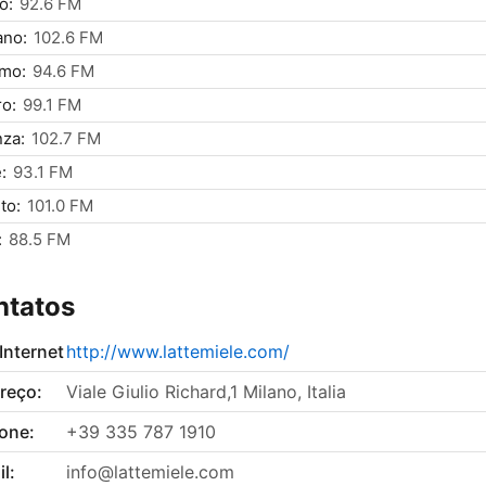
o:
92.6 FM
ano:
102.6 FM
rmo:
94.6 FM
o:
99.1 FM
za:
102.7 FM
:
93.1 FM
to:
101.0 FM
:
88.5 FM
ntatos
 Internet
http://www.lattemiele.com/
reço:
Viale Giulio Richard,1 Milano, Italia
fone:
+39 335 787 1910
l:
info@lattemiele.com