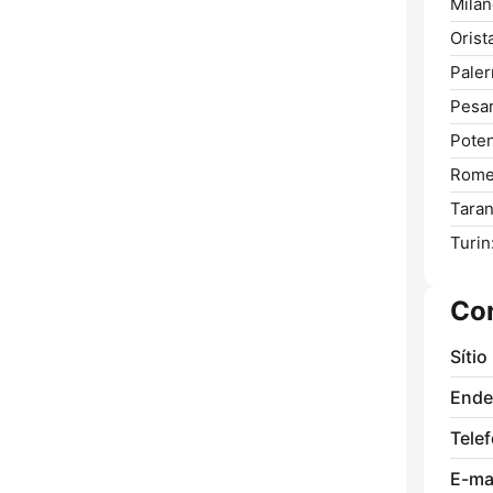
Milan
Orist
Pale
Pesar
Poten
Rome
Taran
Turin
Co
Sítio
Ende
Tele
E-mai