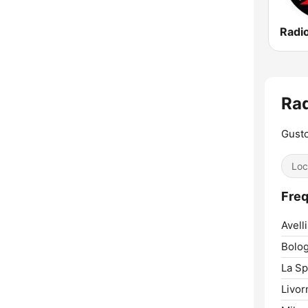
Radi
Rad
Gusto
Loc
Freq
Avell
Bolog
La Sp
Livor