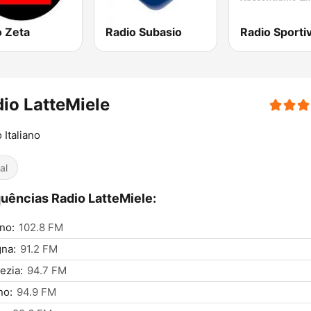
o Zeta
Radio Subasio
Radio Sporti
io LatteMiele
 Italiano
al
uências Radio LatteMiele:
ino:
102.8 FM
na:
91.2 FM
ezia:
94.7 FM
no:
94.9 FM