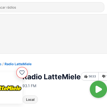
s
Radio LatteMiele
Radio LatteMiele
5633
93.1 FM
Local