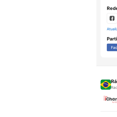
Rede
Atual
Part
Fa
Rá
Rad