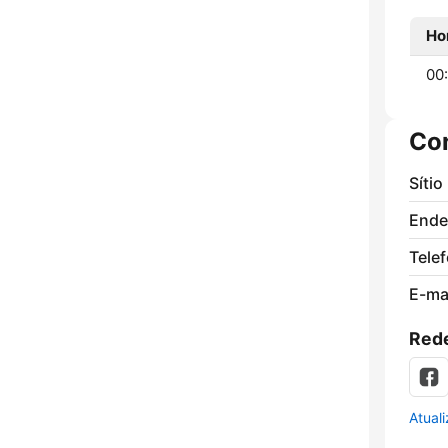
Ho
00
Co
Sítio
Ende
Tele
E-mai
Rede
Atual