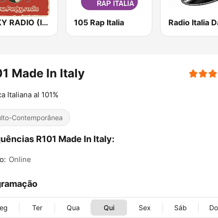
FUNKY RADIO (Italy)
105 Rap Italia
Radio Italia 
1 Made In Italy
a Italiana al 101%
lto-Contemporânea
uências R101 Made In Italy:
o:
Online
gramação
eg
Ter
Qua
Qui
Sex
Sáb
D