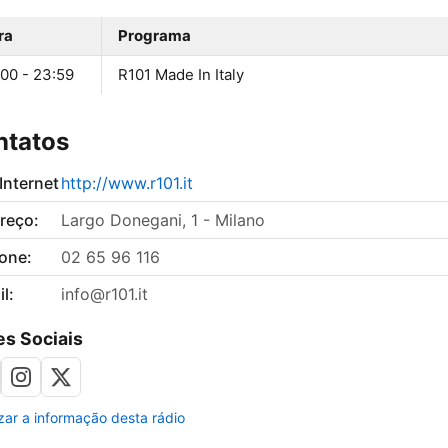
ra
Programa
:00 - 23:59
R101 Made In Italy
ntatos
 Internet
http://www.r101.it
reço:
Largo Donegani, 1 - Milano
fone:
02 65 96 116
l:
info@r101.it
s Sociais
izar a informação desta rádio