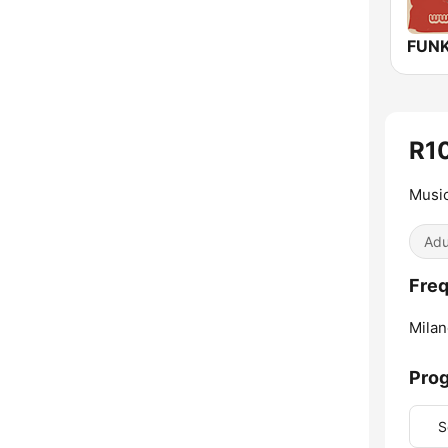
R10
Music
Adu
Freq
Milan
Pro
S