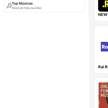
Top Músicas
Músicas mais ouvidas
Rai R