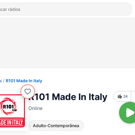
s
R101 Made In Italy
R101 Made In Italy
24
Online
Adulto-Contemporânea