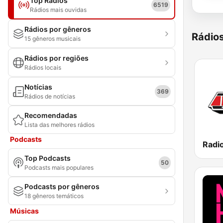
Top Rádios
6519
Rádios mais ouvidas
Rádios por gêneros
Rádio
15 gêneros musicais
Rádios por regiões
Rádios locais
Notícias
369
Rádios de notícias
Recomendadas
Lista das melhores rádios
Podcasts
Radio
Top Podcasts
50
Podcasts mais populares
Podcasts por gêneros
18 gêneros temáticos
Músicas