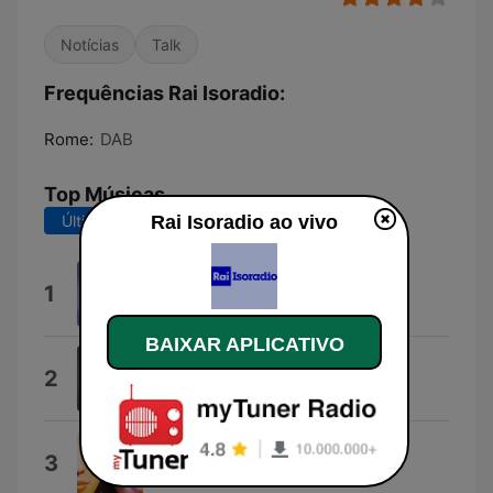
Notícias
Talk
Frequências Rai Isoradio:
Rome:
DAB
Top Músicas
Rai Isoradio ao vivo
Últimos 7 dias
Últimos 30 dias
Rock Power
1
Pierfrancesco Bellisario
BAIXAR APLICATIVO
Tabù
2
Serena Brancale
Gaia Nostra
3
Gaia Nostra