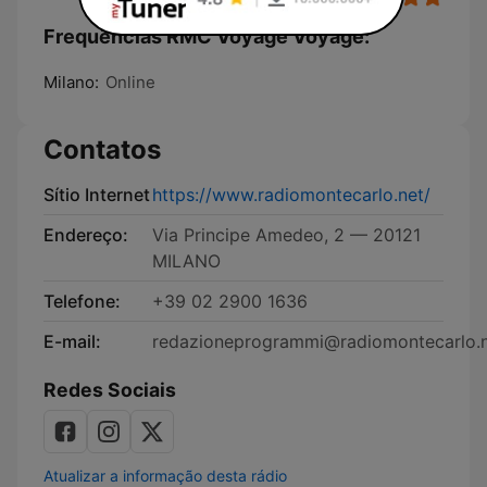
Frequências RMC Voyage Voyage:
Milano:
Online
Contatos
Sítio Internet
https://www.radiomontecarlo.net/
Endereço:
Via Principe Amedeo, 2 — 20121
MILANO
Telefone:
+39 02 2900 1636
E-mail:
redazioneprogrammi@radiomontecarlo.
Redes Sociais
Atualizar a informação desta rádio