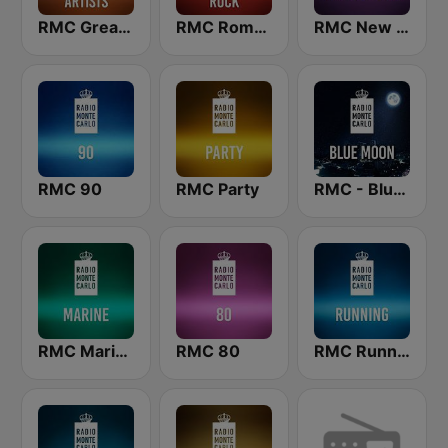
RMC Great Artists
RMC Romantic Rock
RMC New Classics
RMC 90
RMC Party
RMC - Blue Moon
RMC Marine
RMC 80
RMC Running