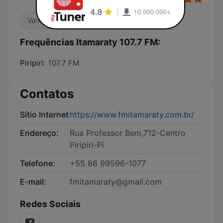
Variedade
Frequências Itamaraty 107.7 FM:
Piripiri:
107.7 FM
Contatos
Sítio Internet
https://www.fmitamaraty.com.br/
Endereço:
Rua Professor Bem,712-Centro
Piripiri-Pi
Telefone:
+55 86 99596-1077
E-mail:
fmitamaraty@gmail.com
Redes Sociais