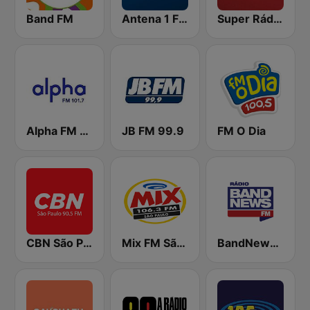
Band FM
Antena 1 FM
Super Rádio Tupi
Alpha FM 101.7
JB FM 99.9
FM O Dia
CBN São Paulo
Mix FM São Paulo
BandNews FM - 96.9 SP