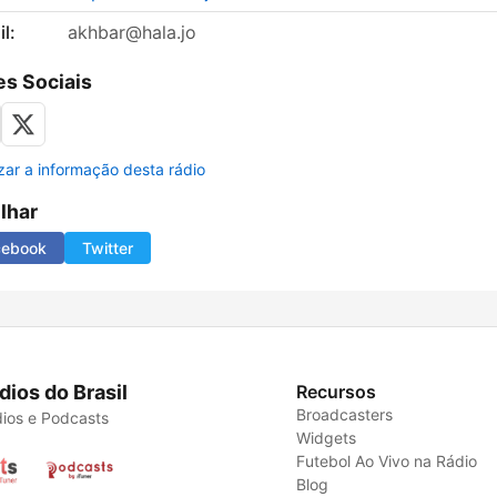
l:
akhbar@hala.jo
s Sociais
izar a informação desta rádio
ilhar
cebook
Twitter
dios do Brasil
Recursos
Broadcasters
ios e Podcasts
Widgets
Futebol Ao Vivo na Rádio
Blog