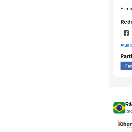
E-mai
Rede
Atual
Part
Fa
Rá
Rad