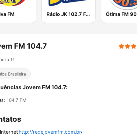
iva FM
Rádio JK 102.7 FM
Ótima FM 90
vem FM 104.7
ero 1!
ica Brasileira
uências Jovem FM 104.7:
as:
104.7 FM
ntatos
 Internet
http://redejovemfm.com.br/