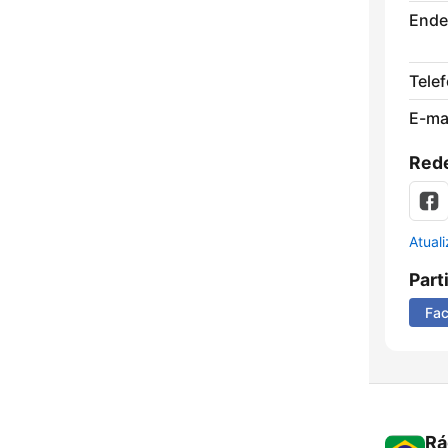
Ende
Tele
E-mai
Rede
Atual
Part
Fa
Rá