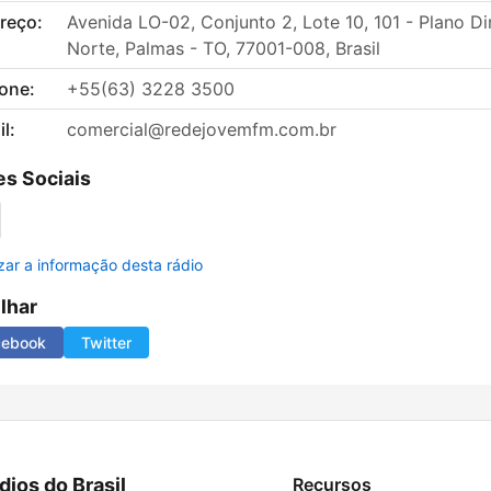
reço:
Avenida LO-02, Conjunto 2, Lote 10, 101 - Plano Di
Norte, Palmas - TO, 77001-008, Brasil
fone:
+55(63) 3228 3500
l:
comercial@redejovemfm.com.br
s Sociais
izar a informação desta rádio
ilhar
cebook
Twitter
dios do Brasil
Recursos