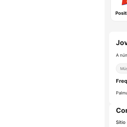
Posit
Jo
A núm
Mús
Freq
Palm
Co
Sítio