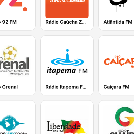
o 92 FM
Rádio Gaúcha ZH - Zona Sul
o Grenal
Rádio Itapema FM 93.7
Caiçara FM