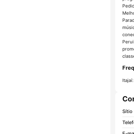
Pedid
Melho
Parad
músic
conec
Perui
promo
class
Freq
Itajaí:
Co
Sítio
Tele
E-mai