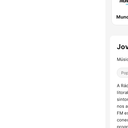
Jov
Músic
Pop
A Rád
litor
sinto
nos a
FM es
conec
progr