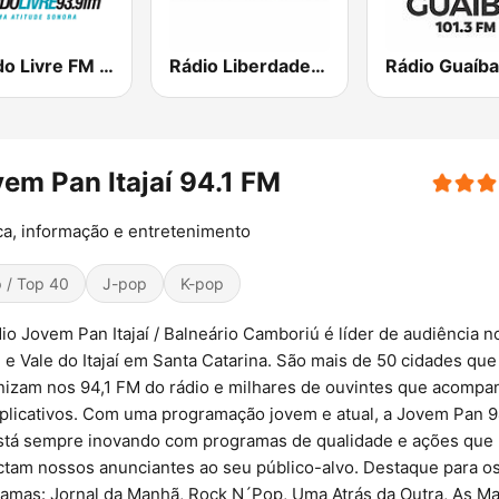
Mundo Livre FM Curitiba
Rádio Liberdade FM
Rádio Guaíba
em Pan Itajaí 94.1 FM
a, informação e entretenimento
 / Top 40
J-pop
K-pop
io Jovem Pan Itajaí / Balneário Camboriú é líder de audiência n
al e Vale do Itajaí em Santa Catarina. São mais de 50 cidades que
nizam nos 94,1 FM do rádio e milhares de ouvintes que acomp
plicativos. Com uma programação jovem e atual, a Jovem Pan 9
tá sempre inovando com programas de qualidade e ações que
tam nossos anunciantes ao seu público-alvo. Destaque para o
amas: Jornal da Manhã, Rock N´Pop, Uma Atrás da Outra, As Ma