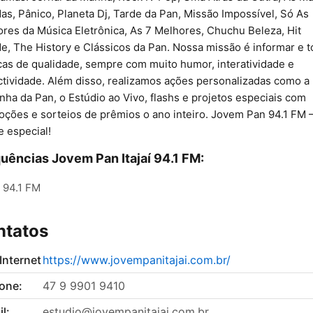
as, Pânico, Planeta Dj, Tarde da Pan, Missão Impossível, Só As
res da Música Eletrônica, As 7 Melhores, Chuchu Beleza, Hit
e, The History e Clássicos da Pan. Nossa missão é informar e t
as de qualidade, sempre com muito humor, interatividade e
tividade. Além disso, realizamos ações personalizadas como a
nha da Pan, o Estúdio ao Vivo, flashs e projetos especiais com
ções e sorteios de prêmios o ano inteiro. Jovem Pan 94.1 FM 
e especial!
uências Jovem Pan Itajaí 94.1 FM:
94.1 FM
ntatos
 Internet
https://www.jovempanitajai.com.br/
fone:
47 9 9901 9410
l:
estudio@jovempanitajai.com.br