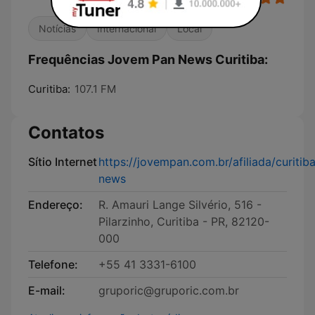
Notícias
Internacional
Local
Frequências Jovem Pan News Curitiba:
Curitiba:
107.1 FM
Contatos
Sítio Internet
https://jovempan.com.br/afiliada/curitib
news
Endereço:
R. Amauri Lange Silvério, 516 -
Pilarzinho, Curitiba - PR, 82120-
000
Telefone:
+55 41 3331-6100
E-mail:
gruporic@gruporic.com.br