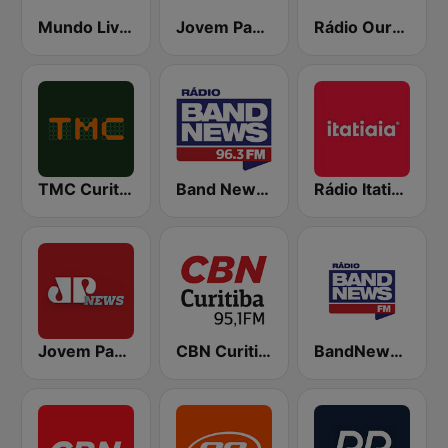
Mundo Livre FM Curitiba
Jovem Pan FM Curitiba
Rádio Ouro Verde FM Easy 105.5
TMC Curitiba
Band News FM 96.3 Curitiba
Rádio Itatiaia FM
Jovem Pan News
CBN Curitiba
BandNews FM - 96.9 SP