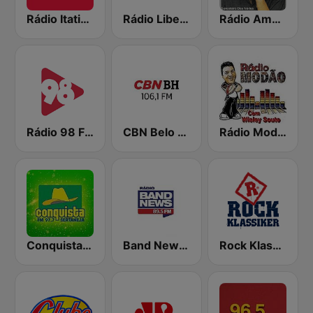
Rádio Itatiaia FM
Rádio Liberdade FM 92.9
Rádio Amado Batista
Rádio 98 FM
CBN Belo Horizonte
Rádio Modão
Conquista FM
Band News FM - 89.5 Belo Horizonte
Rock Klassiker