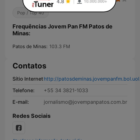
Pop / Top 40
Frequências Jovem Pan FM Patos de
Minas:
Patos de Minas:
103.3 FM
Contatos
Sítio Internet
http://patosdeminas.jovempanfm.bol.uol
Telefone:
+55 34 3821-1033
E-mail:
jornalismo@jovempanpatos.com.br
Redes Sociais