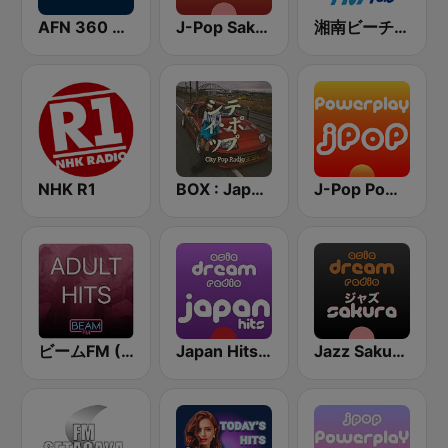
AFN 360 Tokyo (Japan Only)
J-Pop Sakura 懐かしい
湘南ビーチFM (Shonan Beach FM)
NHK R1
BOX : Japan City Pop -日本のシティポップ
J-Pop Powerplay
ビームFM (Beam FM) - Adult Hits
Japan Hits - Asia DREAM Radio
Jazz Sakura - asia DREAM radio