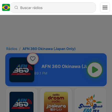
Rádios
AFN 360 Okinawa (Japan Only)
(Japan Only)
89.1 FM