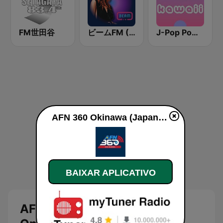
FM世田谷
ビームFM (Beam FM)
J-Pop Powerplay Kawaii
AFN 360 Okinawa (Japan Only) ao vivo
BAIXAR APLICATIVO
AFN 360 Okinawa (Japan