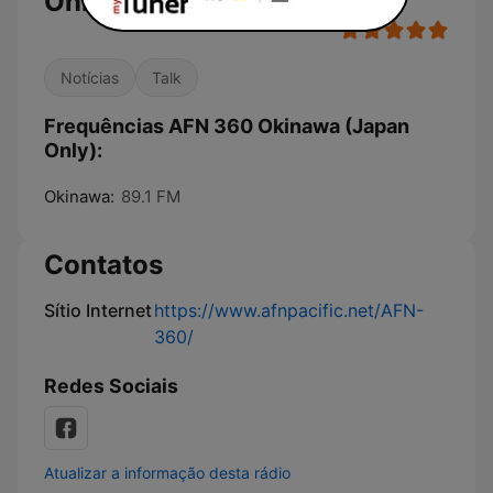
Only)
Notícias
Talk
Frequências AFN 360 Okinawa (Japan
Only):
Okinawa:
89.1 FM
Contatos
Sítio Internet
https://www.afnpacific.net/AFN-
360/
Redes Sociais
Atualizar a informação desta rádio