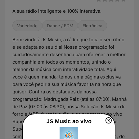
A sua rádio inteligente e 100% interativa.
Variedade
Dance / EDM
Eletrônica
Bem-vindo à Js Music, a rádio que toca o seu ritmo
e se adapta ao seu dia! Nossa programação foi
cuidadosamente desenhada para oferecer a melhor
companhia em todos os momentos, unindo o
melhor da música com interatividade total. Aqui,
você é quem manda: temos uma página exclusiva
para você pedir a sua música favorita na hora que
quiser! Confira os destaques da nossa
programação: Madrugada Raiz (até as 07:00), Manhã
de Paz (07:00 às 08:30), nossa Seleção Js Music de
forró e MPB durante o dia, e os programas ao vivo
JS Music ao vivo
Super Night (Segunda a Sexta, 19:00 às 21:00) e
Super Sabadão (Sábado, 07:00 às 09:00)
comandados por Augusto. Js Music: a sua rádio, do