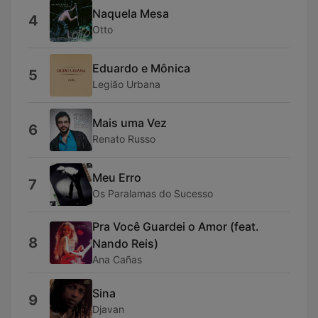
Naquela Mesa
4
Otto
Eduardo e Mônica
5
Legião Urbana
Mais uma Vez
6
Renato Russo
Meu Erro
7
Os Paralamas do Sucesso
Pra Você Guardei o Amor (feat.
8
Nando Reis)
Ana Cañas
Sina
9
Djavan