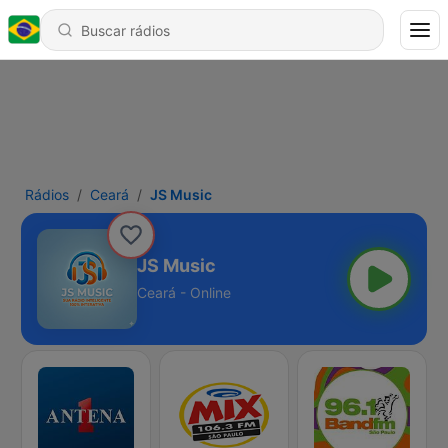
Rádios
Ceará
JS Music
JS Music
Ceará - Online