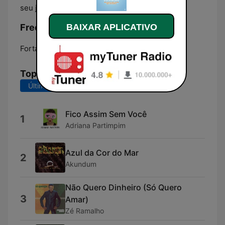
seu jeito!
Frequências JS Music:
BAIXAR APLICATIVO
Fortaleza:
Online
Top Músicas
Últimos 7 dias
Últimos 30 dias
Fico Assim Sem Você
1
Adriana Partimpim
Azul da Cor do Mar
2
Akundum
Não Quero Dinheiro (Só Quero
3
Amar)
Zé Ramalho