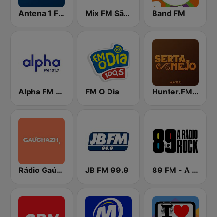
Antena 1 FM
Mix FM São Paulo
Band FM
Alpha FM 101.7
FM O Dia
Hunter.FM - Sertanejo
Rádio Gaúcha ZH
JB FM 99.9
89 FM - A Rádio Rock