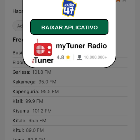
Hapa Ndipo!
Adulto-Contemporânea
BAIXAR APLICATIVO
Frequências Radio47:
Busia:
95.5 FM
Eldoret:
100.9 FM
Garissa:
101.8 FM
Kakamega:
95.0 FM
Kapenguria:
95.5 FM
Kisii:
99.9 FM
Kisumu:
101.2 FM
Kitale:
95.5 FM
Kitui:
89.0 FM
Lamu:
89.6 FM