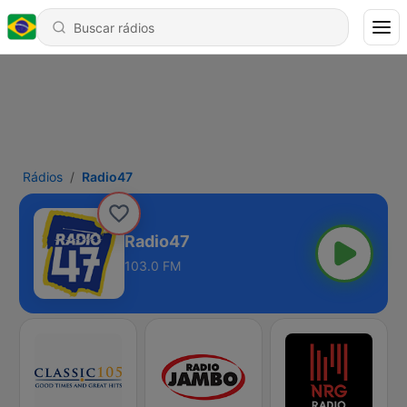
Rádios
Radio47
Radio47
103.0 FM