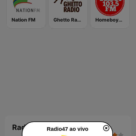
Nation FM
Ghetto Radio 89.5
Homeboyz Radio
Radio47
Radio47 ao vivo