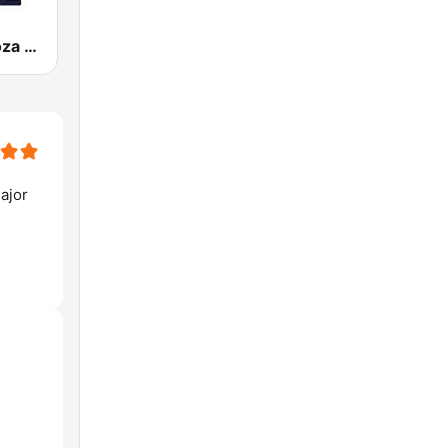
Radio Zaragoza SER
ajor
k