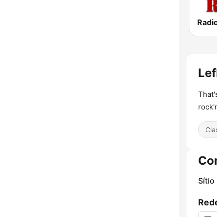
Lef
That'
rock'n
Cla
Co
Sítio
Rede