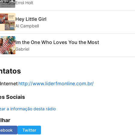
Errol Holt
Hey Little Girl
Al Campbell
Im the One Who Loves You the Most
Gabriel
ntatos
 Internet
http://www.liderfmonline.com.br/
s Sociais
izar a informação desta rádio
ilhar
cebook
Twitter