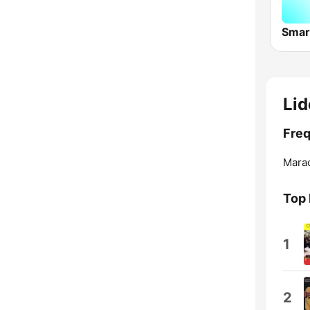
Smar
Lid
Freq
Marac
Top
1
2