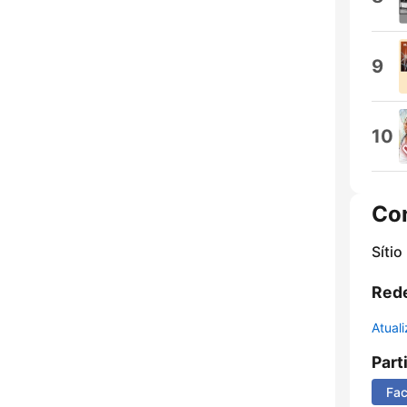
9
10
Co
Sítio
Rede
Atual
Part
Fa