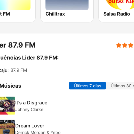
t FM
Chilltrax
Salsa Radio
er 87.9 FM
uências Lider 87.9 FM:
aju:
87.9 FM
 Músicas
Últimos 7 dias
Últimos 30 
It's a Disgrace
Johnny Clarke
Dream Lover
Derrick Morgan & Yebo