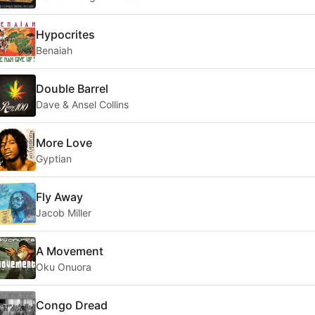
Hypocrites
Benaiah
Double Barrel
Dave & Ansel Collins
More Love
Gyptian
Fly Away
Jacob Miller
A Movement
Oku Onuora
Congo Dread