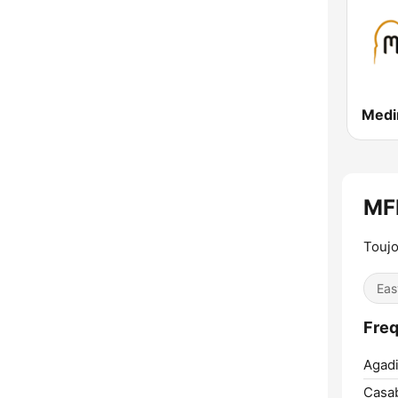
Eas
Agadi
Casab