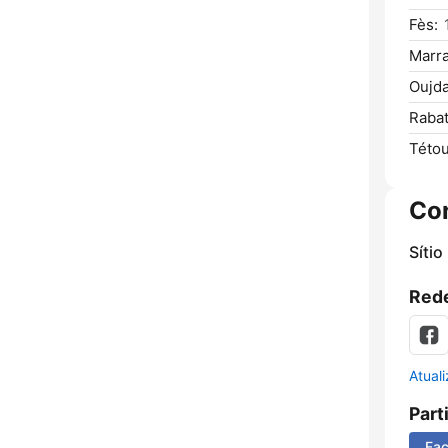
Fès:
Marr
Oujda
Rabat
Tétou
Co
Sítio
Rede
Atual
Part
Fa