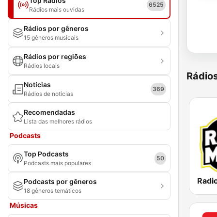
Top Rádios
6525
Rádios mais ouvidas
Rádios por gêneros
15 gêneros musicais
Rádios por regiões
Rádios locais
Rádio
Notícias
369
Rádios de notícias
Recomendadas
Lista das melhores rádios
Podcasts
Top Podcasts
50
Podcasts mais populares
Podcasts por gêneros
18 gêneros temáticos
Músicas