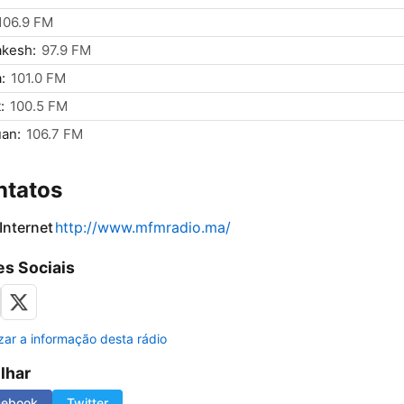
106.9 FM
akesh:
97.9 FM
:
101.0 FM
:
100.5 FM
an:
106.7 FM
ntatos
 Internet
http://www.mfmradio.ma/
s Sociais
izar a informação desta rádio
ilhar
cebook
Twitter