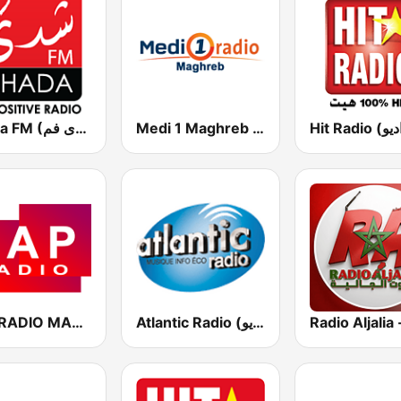
Medi 1 Maghreb (ميدى1 مغرب)
Chada FM (شدى فم)
CAP RADIO MAROC
Atlantic Radio (أتلانتيك راديو)