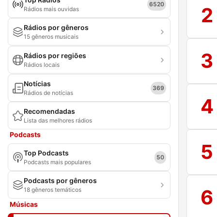
6520
2
Rádios mais ouvidas
Rádios por gêneros
15 gêneros musicais
3
Rádios por regiões
Rádios locais
Notícias
369
Rádios de notícias
4
Recomendadas
Lista das melhores rádios
Podcasts
5
Top Podcasts
50
Podcasts mais populares
Podcasts por gêneros
6
18 gêneros temáticos
Músicas