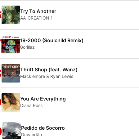
6
Try To Another
AA-CREATION 1
7
19-2000 (Soulchild Remix)
Gorillaz
8
Thrift Shop (feat. Wanz)
Macklemore & Ryan Lewis
9
You Are Everything
Diana Ross
0
Pedido de Socorro
Duvandão