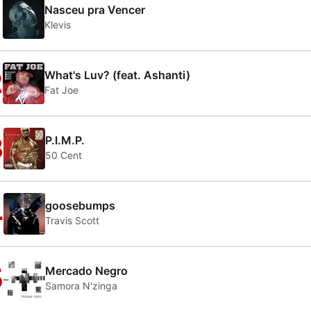
1
Nasceu pra Vencer
Klevis
2
What's Luv? (feat. Ashanti)
Fat Joe
3
P.I.M.P.
50 Cent
4
goosebumps
Travis Scott
5
Mercado Negro
Samora N'zinga