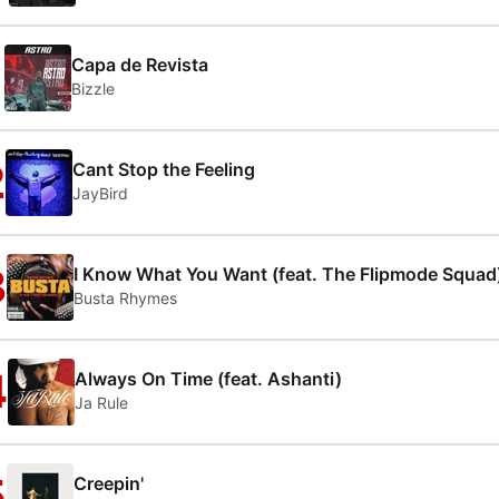
1
Capa de Revista
Bizzle
2
Cant Stop the Feeling
JayBird
3
I Know What You Want (feat. The Flipmode Squad
Busta Rhymes
4
Always On Time (feat. Ashanti)
Ja Rule
5
Creepin'