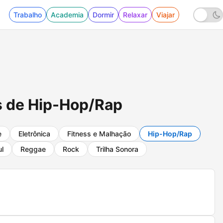
Trabalho
Academia
Dormir
Relaxar
Viajar
s de Hip-Hop/Rap
e
Eletrônica
Fitness e Malhação
Hip-Hop/Rap
l
Reggae
Rock
Trilha Sonora