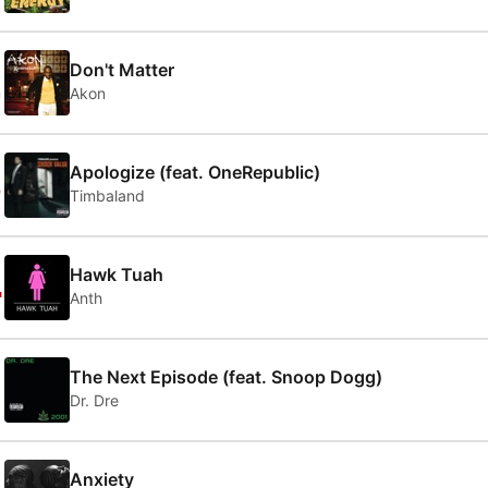
2
Don't Matter
Akon
3
Apologize (feat. OneRepublic)
Timbaland
4
Hawk Tuah
Anth
5
The Next Episode (feat. Snoop Dogg)
Dr. Dre
Anxiety