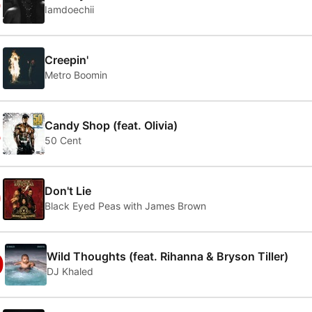
6
Iamdoechii
7
Creepin'
Metro Boomin
8
Candy Shop (feat. Olivia)
50 Cent
9
Don't Lie
Black Eyed Peas with James Brown
0
Wild Thoughts (feat. Rihanna & Bryson Tiller)
DJ Khaled