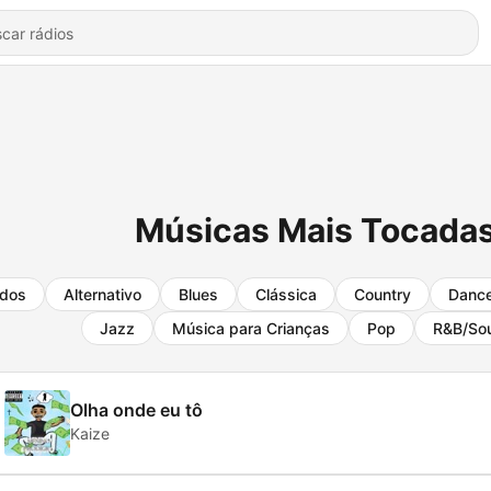
Músicas Mais Tocada
dos
Alternativo
Blues
Clássica
Country
Danc
Jazz
Música para Crianças
Pop
R&B/Sou
Olha onde eu tô
Kaize