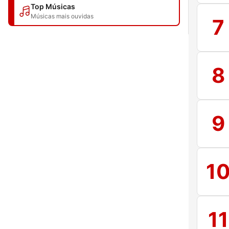
Top Músicas
Músicas mais ouvidas
7
8
9
1
11