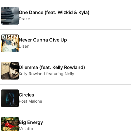
One Dance (feat. Wizkid & Kyla)
Drake
Never Gunna Give Up
Disen
Dilemma (feat. Kelly Rowland)
Kelly Rowland featuring Nelly
0
Circles
Post Malone
Big Energy
Mulatto