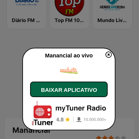
Diário FM 99.7
Top FM 104.1
Mundo Livre FM Curitiba
Manancial ao vivo
BAIXAR APLICATIVO
Manancial