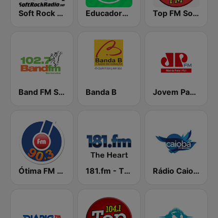
Soft Rock Radio
Educadora FM 91.7
Top FM Sorocaba
Band FM Sorocaba
Banda B
Jovem Pan FM Ribeirão Preto
Ótima FM 90.3
181.fm - The Heart (Love Songs)
Rádio Caiobá FM 102.3