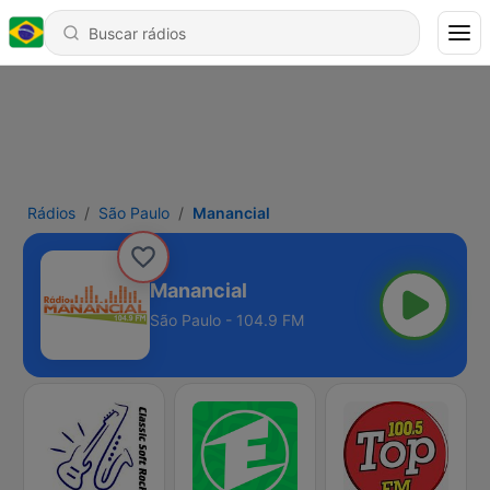
Rádios
São Paulo
Manancial
Manancial
São Paulo - 104.9 FM