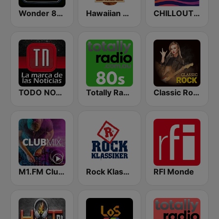
Wonder 80's
Hawaiian Music Live
CHILLOUT ANTENNE von ANTENNE BAYERN
TODO NOTICIAS RADIO
Totally Radio 80s
Classic Rock Station
M1.FM Club Mix
Rock Klassiker
RFI Monde