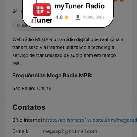
24 horas de música
Música Brasileira
Web rádio MEGA é uma rádio digital que realiza sua
transmissão via Internet utilizando a tecnologia
serviço de transmissão de áudio/som em tempo
real.
Frequências Mega Radio MPB:
São Paulo:
Online
Contatos
Sítio Internet
https://adilsonesp1.wixsite.com/megara
E-mail:
megasp2@hotmail.com