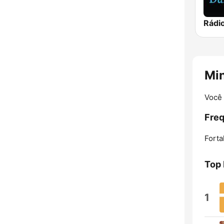
Mi
Você 
Freq
Forta
Top
1