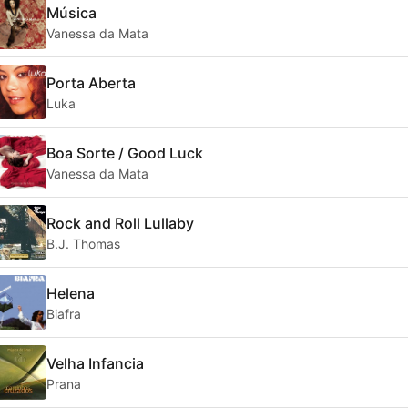
Música
Vanessa da Mata
Porta Aberta
Luka
Boa Sorte / Good Luck
Vanessa da Mata
Rock and Roll Lullaby
B.J. Thomas
Helena
Biafra
Velha Infancia
Prana