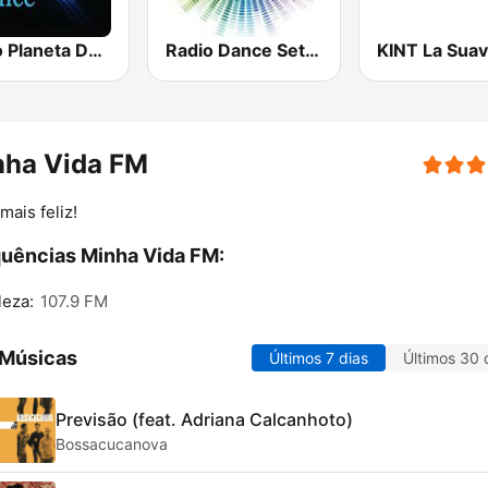
Rádio Planeta Dance
Radio Dance Set Mix
nha Vida FM
mais feliz!
uências Minha Vida FM:
leza:
107.9 FM
 Músicas
Últimos 7 dias
Últimos 30 
Previsão (feat. Adriana Calcanhoto)
Bossacucanova