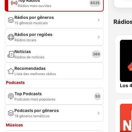
Top Rádios
6525
Rádios mais ouvidas
Rádios por gêneros
Rádio
15 gêneros musicais
Rádios por regiões
Rádios locais
Notícias
369
Rádios de notícias
Recomendadas
Lista das melhores rádios
Podcasts
Top Podcasts
50
Podcasts mais populares
Podcasts por gêneros
18 gêneros temáticos
Músicas