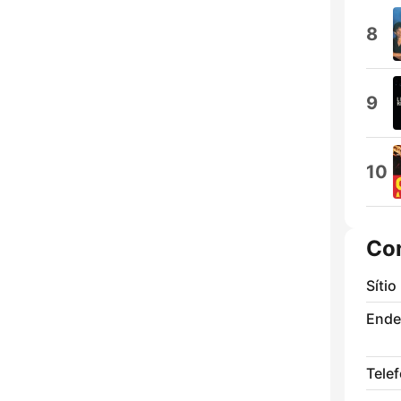
8
9
10
Co
Sítio
Ende
Tele