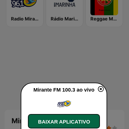
Radio Mirante 96.1 FM
Rádio Marinha do Brasil
Reggae Mania
Mirante FM 100.3 ao vivo
Mirante FM 100.3
BAIXAR APLICATIVO