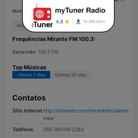
Muito Melhor
Música Brasileira
Frequências Mirante FM 100.3:
Santa Inês:
100.3 FM
Top Músicas
Últimos 7 dias
Últimos 30 dias
Contatos
Sítio Internet
http://imirante.com/mirantefm/santa-
ines/
Telefone:
(98) 99209-2383