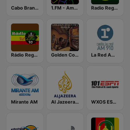
Cabo Branco FM
1.FM - Amsterdam Trance
Radio Reggae
Rádio Reggae 10
Golden Country Songs
La Red AM 910
Mirante AM
Al Jazeera English (قناة الجزيرة)
WXOS ESPN 101.1 FM