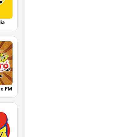
ia
ro FM