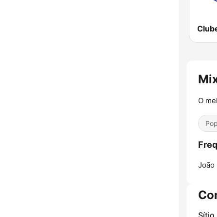
Club
Mi
O mel
Pop
Freq
João
Co
Sítio