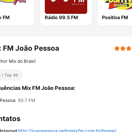
e FM
Rádio 99.5 FM
Positiva FM
x FM João Pessoa
hor Mix do Brasil
 / Top 40
uências Mix FM João Pessoa:
 Pessoa:
93.7 FM
ntatos
 Internet
http://joaopessoa.radiomixfm.com.br/home/