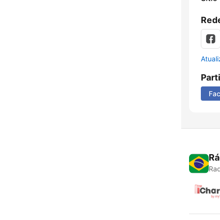
Rede
Atual
Part
Fa
Rá
Rad