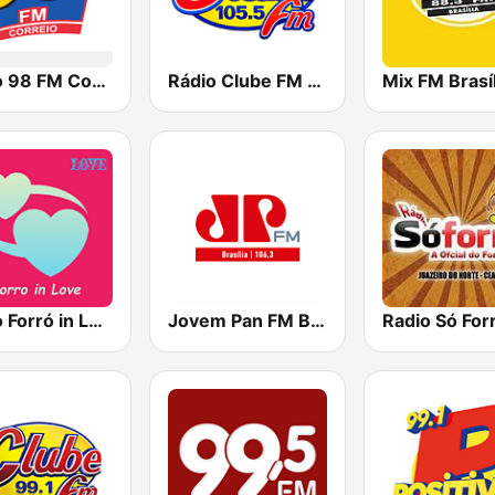
Rádio 98 FM Correio
Rádio Clube FM - Brasília 105.5
Mix FM Brasíl
Rádio Forró in Love
Jovem Pan FM Brasília
Radio Só For