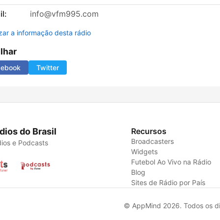
l:
info@vfm995.com
izar a informação desta rádio
ilhar
cebook
Twitter
dios do Brasil
Recursos
Broadcasters
ios e Podcasts
Widgets
Futebol Ao Vivo na Rádio
Blog
Sites de Rádio por País
© AppMind 2026. Todos os dir