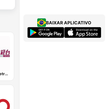
BAIXAR APLICATIVO
新城財經台 Metro Finance FM104