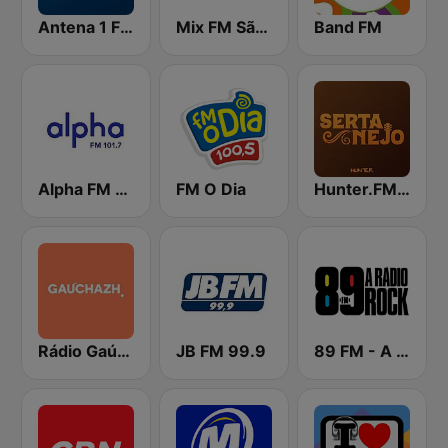
Antena 1 FM
Mix FM São Paulo
Band FM
Alpha FM 101.7
FM O Dia
Hunter.FM - Sertanejo
Rádio Gaúcha ZH
JB FM 99.9
89 FM - A Rádio Rock