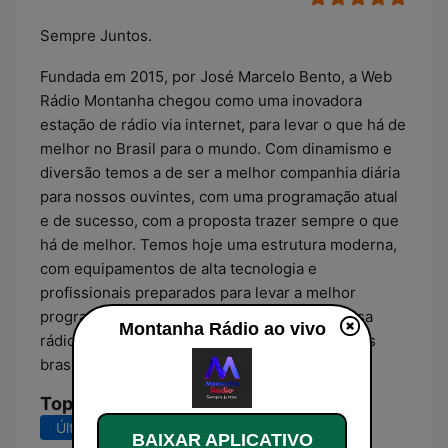
Sempre Juntos.
Fundada em 2015, por José Marcelo Bento, a Web
Rádio Montanha chegou como uma inovadora
estação de rádio via internet, para levar o que há de
melhor no Brasil para o mundo. Com dinamismo e
diversão temos a de ser a melhor companhia diária
para nossos ouvintes, com uma programação atual
e de sucesso, com a proposta trazer sempre o que
há de melhor. Temos hoje uma estrutura moderna,
com equipamentos de alta tecnologia e
profissionais preparados para levar a melhor
programação de web rádio para o Brasil. Nossa
Montanha Rádio ao vivo
rádio conta com audiência em todos os estados
brasileiros e já alcançou os cinco continentes.
Top Músicas
Últimos 7 dias
Últimos 30 dias
BAIXAR APLICATIVO