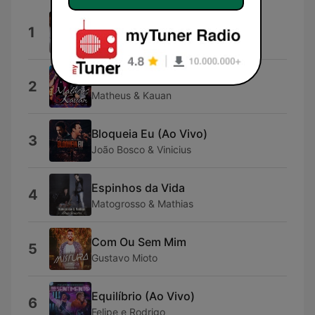
E Muito Mais
1
Marante
Doidinha
2
Matheus & Kauan
Bloqueia Eu (Ao Vivo)
3
João Bosco & Vinicius
Espinhos da Vida
4
Matogrosso & Mathias
Com Ou Sem Mim
5
Gustavo Mioto
Equilíbrio (Ao Vivo)
6
Felipe e Rodrigo