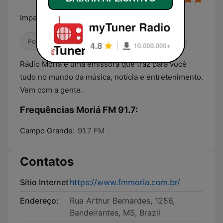
Impactando o seu coração
Pop / Top 40
Folclore
Música Brasileira
Rádio Moriá é uma emissora que traz para você
tudo no mundo da música, notícia e entretenimento.
Vem com a gente.
Frequências Moriá FM 91.7:
Campo Grande:
91.7 FM
Contatos
Sítio Internet
https://www.fmmoria.com.br/
Endereço:
Rua Arthur Bernardes, 1256,
Bandeirantes, MS, Brazil