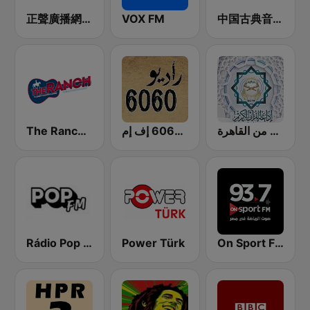
正聲廣播網路綜合台 (CSBC Life)
VOX FM
中国古典音乐在线 (Chinese Classical)
The Ranch - Classic Country
راديو 6060 إف إم
إذاعة القرآن الكريم من القاهرة
Rádio Pop FM
Power Türk
On Sport FM