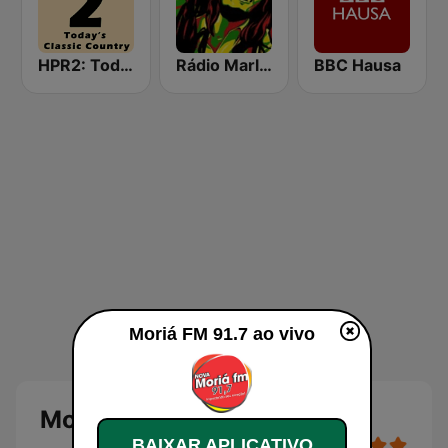
HPR2: Today's Classic Country
Rádio Marley
BBC Hausa
Moriá FM 91.7 ao vivo
Moriá FM 91.7
BAIXAR APLICATIVO