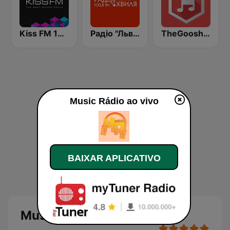
Kiss FM 106.5 (Кисc ФМ)
Радіо "Львівська Хвиля" Lviv.fm 100.8
TheGoosh Radio - Deep House
Music Rádio ao vivo
BAIXAR APLICATIVO
Music Rádio