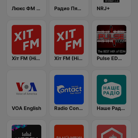
Люкс ФМ Україна - Lux FM Ukraine
Радио Пятница (Pyatnica)
NRJ+
Хіт FM (Hit FM)
Хіт FM (Hit FM) - Top
Pulse EDM Dance Music
VOA English
Radio Contact
Наше Радио (Nashe Radio) 107.9