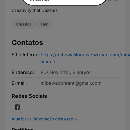
Creativity that Dazzles
Clássica
Talk
Contatos
Sítio Internet
https://mibawalilongwe.wixsite.com/mi
limited
Endereço:
P.O. Box 2115, Blantyre
E-mail:
mibawacontent@gmail.com
Redes Sociais
Atualizar a informação desta rádio
Partilhar