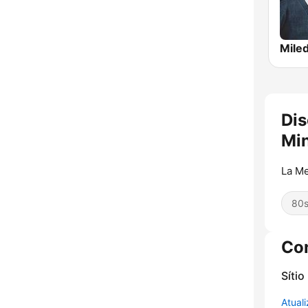
Dis
Mi
La Me
80
Co
Sítio
Atual