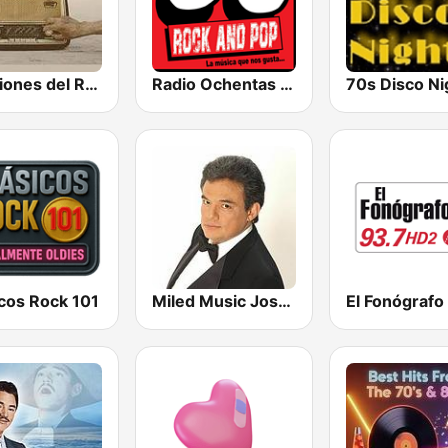
Canciones del Recuerdo DJec
Radio Ochentas México
icos Rock 101
Miled Music José José
El Fonógrafo