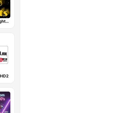
70s Disco Nights Radio
 HD2