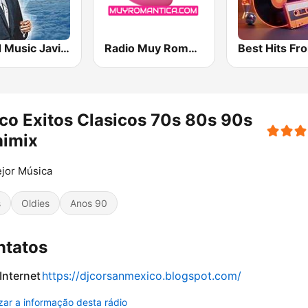
Miled Music Javier Solis
Radio Muy Romantica Mexico
co Exitos Clasicos 70s 80s 90s
nimix
jor Música
s
Oldies
Anos 90
ntatos
 Internet
https://djcorsanmexico.blogspot.com/
izar a informação desta rádio