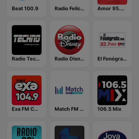
Beat 100.9
Radio Felicidad 1180 AM
Amor 95.3 FM
Radio Techno México
Radio Disney México
El Fonógrafo HD2
Exa FM CDMX
Match FM 99.3
106.5 Mix