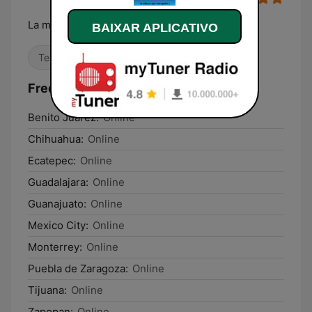
La música que nos gusta...
BAIXAR APLICATIVO
Techno
Dance / EDM
Eletrônica
Frequências Radio Electro México:
Benito Juarez:
Online
Chihuahua:
Online
Ecatepec:
Online
Guadalajara:
Online
Guanajuato:
Online
Mexico City:
Online
Monterrey:
Online
Puebla de Zaragoza:
Online
Tijuana:
Online
Zapopan:
Online