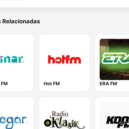
s Relacionadas
r FM
Hot FM
ERA FM