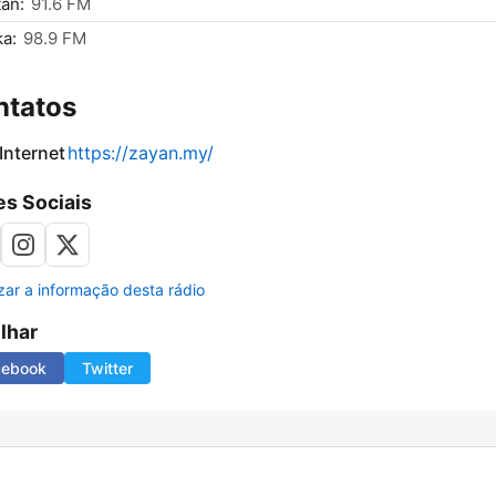
an:
91.6 FM
a:
98.9 FM
ntatos
 Internet
https://zayan.my/
s Sociais
izar a informação desta rádio
ilhar
cebook
Twitter