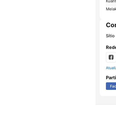
Kuant
Melak
Co
Sítio
Rede
Atual
Part
Fa