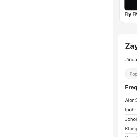
Fly 
Za
#inda
Pop
Freq
Alor 
Ipoh:
Johor
Klang