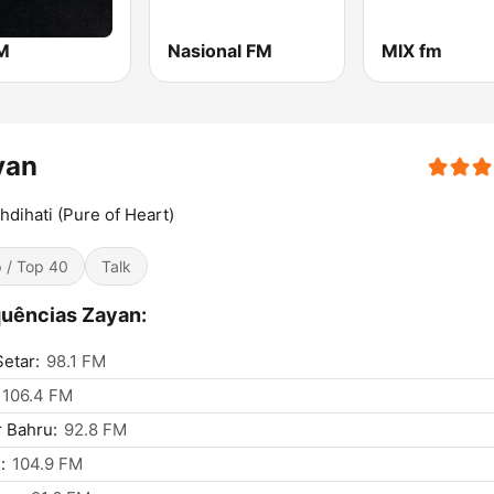
FM
Nasional FM
MIX fm
yan
hdihati (Pure of Heart)
 / Top 40
Talk
uências Zayan:
Setar:
98.1 FM
106.4 FM
 Bahru:
92.8 FM
:
104.9 FM