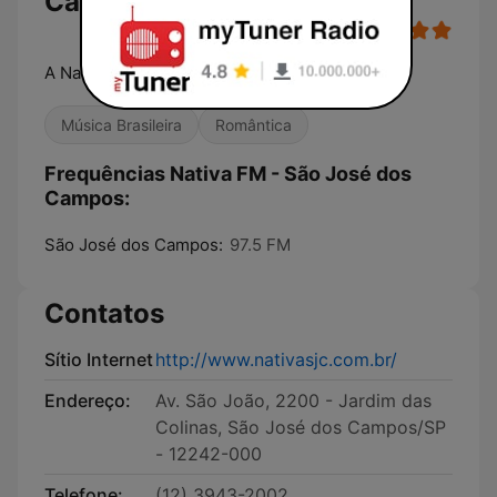
Campos
A Nativa é tudo e muito mais
Música Brasileira
Romântica
Frequências Nativa FM - São José dos
Campos:
São José dos Campos:
97.5 FM
Contatos
Sítio Internet
http://www.nativasjc.com.br/
Endereço:
Av. São João, 2200 - Jardim das
Colinas, São José dos Campos/SP
- 12242-000
Telefone:
(12) 3943-2002