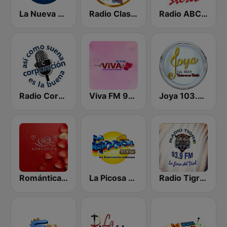
La Nueva Radio Ya 600
Radio Clasico Nicaragua
Radio ABC Stereo
Radio Corporación (YNOW)
Viva FM 98.3 FM
Joya 103.9 FM
Romántica 98.7 FM
La Picosa 97.9 FM
Radio Tigre 93.9 FM