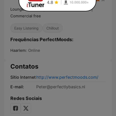
Lounge Webradio | Atmospheric music 24/7 |
Commercial free
Easy Listening
Chillout
Frequências PerfectMoods:
Haarlem:
Online
Contatos
Sítio Internet
http://www.perfectmoods.com/
E-mail:
Peter@perfectlybasics.nl
Redes Sociais