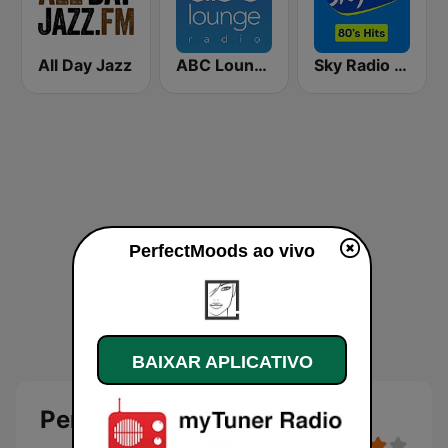
All Day Jazz
ABC Lounge Jazz
Sky Radio 80's Hits
PerfectMoods ao vivo
BAIXAR APLICATIVO
PerfectMoods