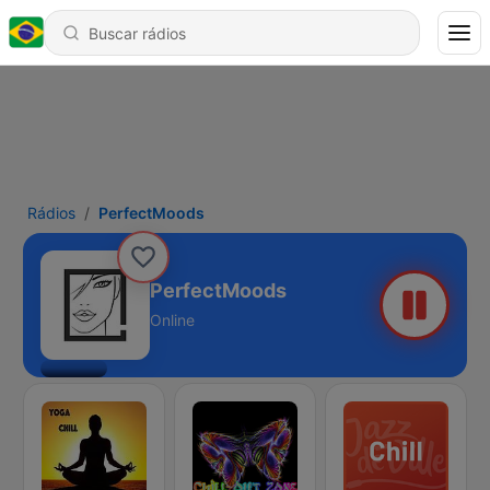
Rádios
PerfectMoods
PerfectMoods
Online