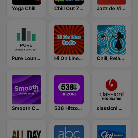
Yoga Chill
Chill Out Zone
Jazz de Ville Chill
Pure Lounge Radio
Hi On Line Lounge Radio
Chill, Relaxing, Positive
Smooth Chill
538 Hitzone
classicnl Mind Radio