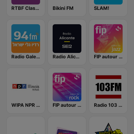
RTBF Classic 21
Bikini FM
SLAM!
Radio Galey Israel (רדיו גלי ישראל)
Radio Alicante SER
FIP autour du jazz
WIPA NPR 91.9 FM
FIP autour du rock
Radio 103 FM