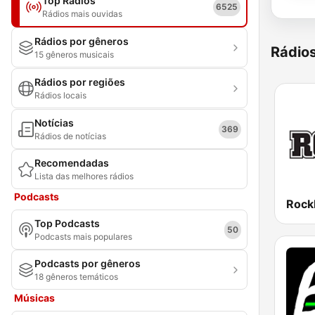
Top Rádios
6525
Rádios mais ouvidas
Rádios por gêneros
Rádio
15 gêneros musicais
Rádios por regiões
Rádios locais
Notícias
369
Rádios de notícias
Recomendadas
Lista das melhores rádios
Podcasts
Roc
Top Podcasts
50
Podcasts mais populares
Podcasts por gêneros
18 gêneros temáticos
Músicas