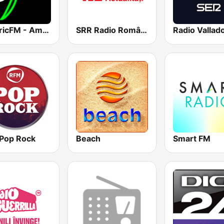
ElectricFM - America's Real Dance!
SRR Radio România Actualităţi
Pop Rock
Beach
Smart FM