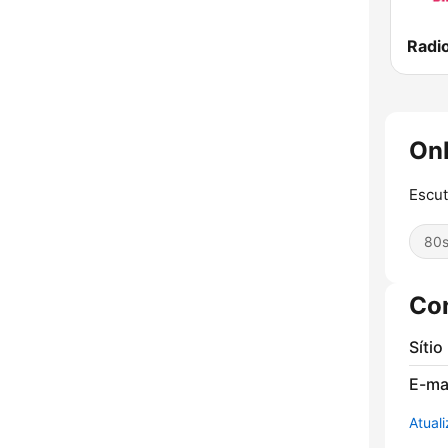
Radio
OnB
Escut
80
Co
Sítio
E-mai
Atual