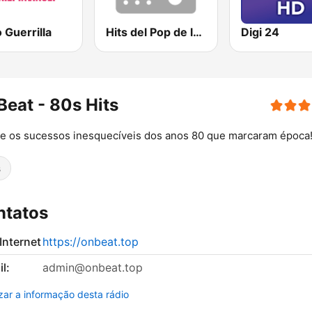
 Guerrilla
Hits del Pop de los 80 y 90
Digi 24
eat - 80s Hits
e os sucessos inesquecíveis dos anos 80 que marcaram época
s
ntatos
 Internet
https://onbeat.top
l:
admin@onbeat.top
izar a informação desta rádio