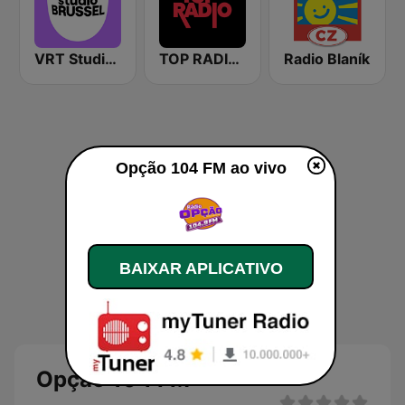
VRT Studio Brussel
TOP RADIO 101
Radio Blaník
Opção 104 FM ao vivo
BAIXAR APLICATIVO
Opção 104 FM