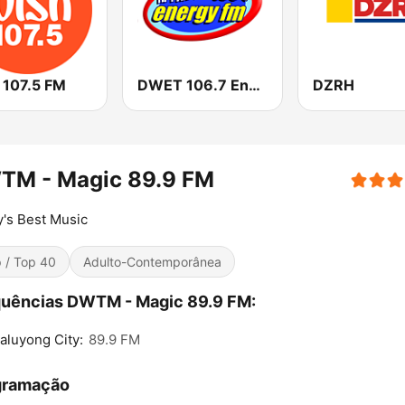
 107.5 FM
DWET 106.7 Energy FM
DZRH
TM - Magic 89.9 FM
's Best Music
 / Top 40
Adulto-Contemporânea
quências DWTM - Magic 89.9 FM:
luyong City:
89.9 FM
gramação