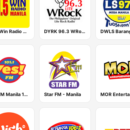
91.5 Win Radio Manila
DYRK 96.3 WRocK
Yes FM Manila 101.1
Star FM - Manila