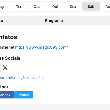
eg
Ter
Qua
Qui
Sex
Sáb
D
ra
Programa
ntatos
 Internet
https://www.magic899.com/
s Sociais
izar a informação desta rádio
ilhar
cebook
Twitter