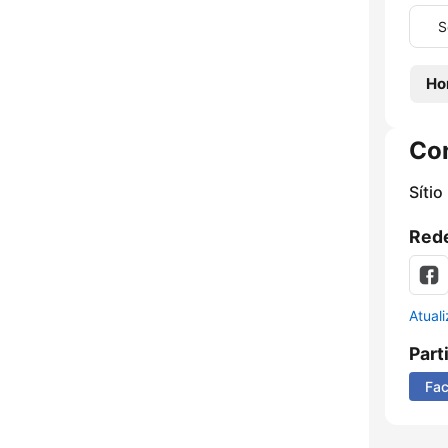
S
Ho
Co
Sítio
Rede
Atual
Part
Fa