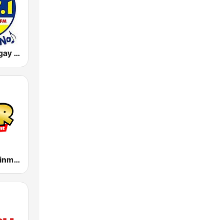
DWLS Barangay LS 97.1 FM
MOR Entertainment