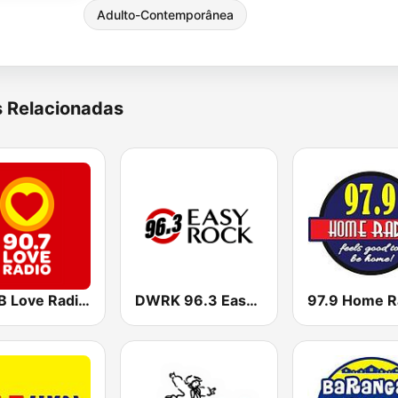
Adulto-Contemporânea
s Relacionadas
DZMB Love Radio 90.7 FM
DWRK 96.3 Easy Rock Manila
97.9 Home R