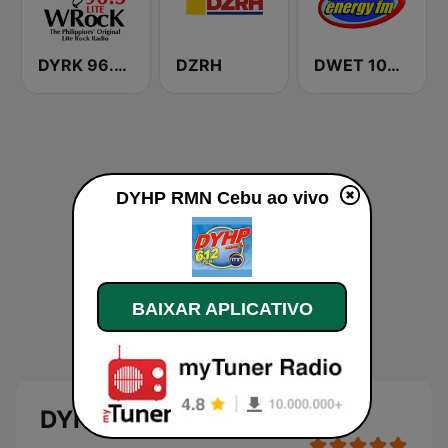
DYRK 96.3 WRocK
DZRH
DWET 106.7 Energy FM
DYHP RMN Cebu ao vivo
BAIXAR APLICATIVO
DYHP RMN Cebu