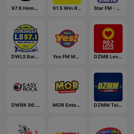
97.9 Home Radio
91.5 Win Radio Manila
Star FM - Manila
DWLS Barangay LS 97.1 FM
Yes FM Manila 101.1
DZMB Love Radio 90.7 FM
DWRK 96.3 Easy Rock Manila
MOR Entertainment
DZMM TeleRadyo