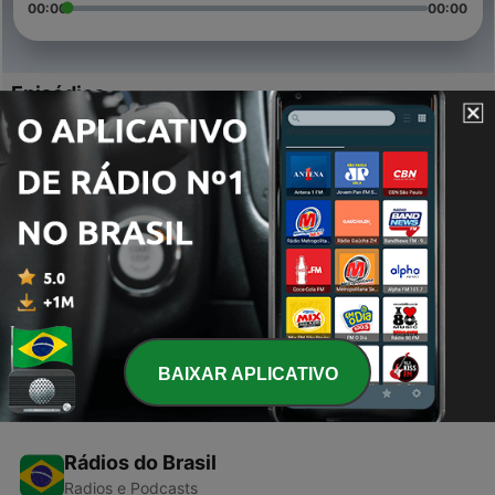
00:00
00:00
Episódios
-
3
102.3FM Mitchell Show #3
29 maio 2020
-
2
Viral Tiktoks
27 maio 2020
-
1
First Ever Podcast | 102.3 (Mitchell Show)
18 maio 2020
BAIXAR APLICATIVO
Rádios do Brasil
Radios e Podcasts