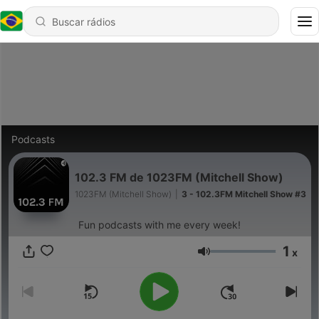
Podcasts
102.3 FM de 1023FM (Mitchell Show)
1023FM (Mitchell Show)
|
3 - 102.3FM Mitchell Show #3
Fun podcasts with me every week!
1
x
Volume