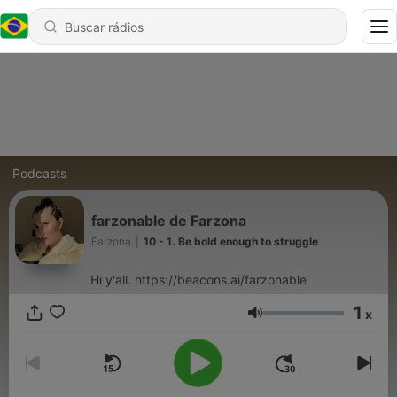
Podcasts
farzonable de Farzona
Farzona
|
10 - 1. Be bold enough to struggle
Hi y'all. https://beacons.ai/farzonable
1
x
Volume