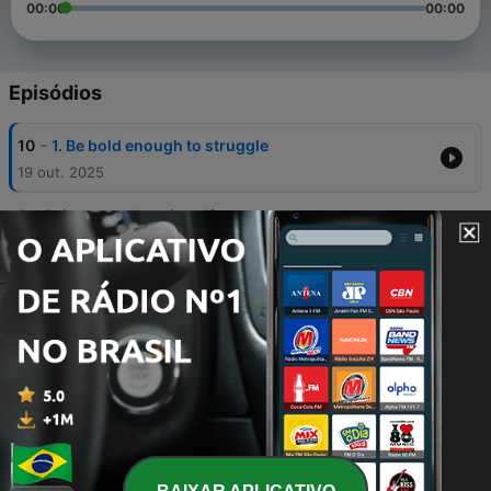
00:00
00:00
Episódios
-
10
1. Be bold enough to struggle
19 out. 2025
-
9
Being an authentic self
06 set. 2025
-
8
My glow up budget and ROI
02 set. 2025
-
7
How I suppressed my creativity without knowing it
30 ago. 2025
-
6
Episode 6: Drei Tage ohne soziale Medien: Mein
Selbstexperiment
24 ago. 2024